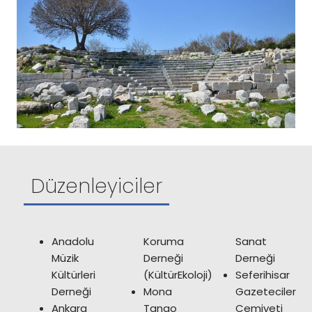
Düzenleyiciler
Anadolu
Koruma
Sanat
Müzik
Derneği
Derneği
Kültürleri
(KültürEkoloji)
Seferihisar
Derneği
Mona
Gazeteciler
Ankara
Tango
Cemiyeti