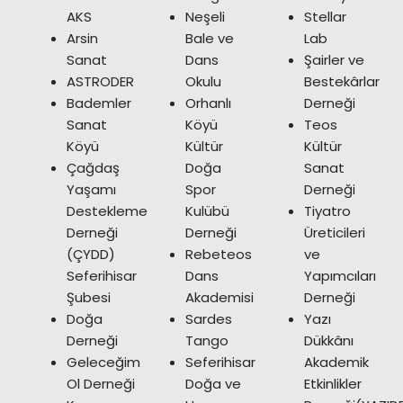
AKS
Neşeli
Stellar
Arsin
Bale ve
Lab
Sanat
Dans
Şairler ve
ASTRODER
Okulu
Bestekârlar
Bademler
Orhanlı
Derneği
Sanat
Köyü
Teos
Köyü
Kültür
Kültür
Çağdaş
Doğa
Sanat
Yaşamı
Spor
Derneği
Destekleme
Kulübü
Tiyatro
Derneği
Derneği
Üreticileri
(ÇYDD)
Rebeteos
ve
Seferihisar
Dans
Yapımcıları
Şubesi
Akademisi
Derneği
Doğa
Sardes
Yazı
Derneği
Tango
Dükkânı
Geleceğim
Seferihisar
Akademik
Ol Derneği
Doğa ve
Etkinlikler