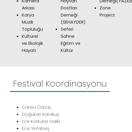
Kamera
Hayvan
Derneği(YAZID
Arkası
Dostları
Zone
Karya
Derneği
Project
Müzik
(SEHAYDER)
Topluluğu
Seferi
Kültürel
Sahne
ve Ekolojik
Eğitim ve
Hayatı
Kültür
Festival Koordinasyonu
Cansu Özbay
Doğukan Karakuş
Ece Korkuter Haliki
Ece Yirmibeş